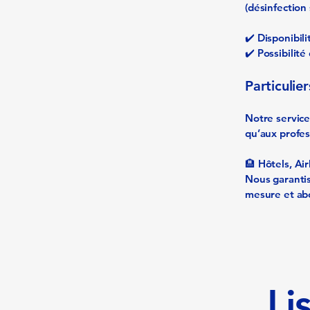
(désinfection
✔️ Disponibili
✔️ Possibilit
Particulie
Notre service
qu’aux profes
🏨 Hôtels, Ai
Nous garantis
mesure et ab
Li