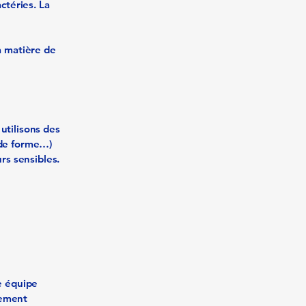
ctéries. La
a matière de
utilisons des
 de forme…)
rs sensibles.
e équipe
tement