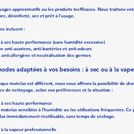
oyages approximatifs ou les produits inefficaces. Nous traitons vo
re, désinfecté, sec et prêt à l’usage.
ns incluent :
à sec haute performance (sans humidité excessive)
n anti-acariens, anti-bactéries et anti-odeurs
 anti-allergène et neutralisation des germes
odes adaptées à vos besoins : à sec ou à la vape
que matelas est différent, nous vous offrons la possibilité de choi
 de nettoyage, selon vos préférences et la situation :
 à sec haute performance
s matelas sensibles à l’humidité ou les utilisations fréquentes. Ce
elas immédiatement réutilisable, sans temps de séchage.
à la vapeur professionnelle