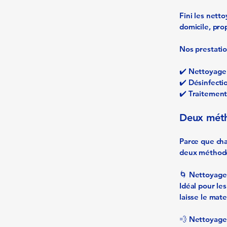
Fini les nett
domicile, prop
Nos prestatio
✔️ Nettoyage 
✔️ Désinfectio
✔️ Traitement
Deux méth
Parce que cha
deux méthodes
🌀 Nettoyage
Idéal pour le
laisse le mat
💨 Nettoyage 