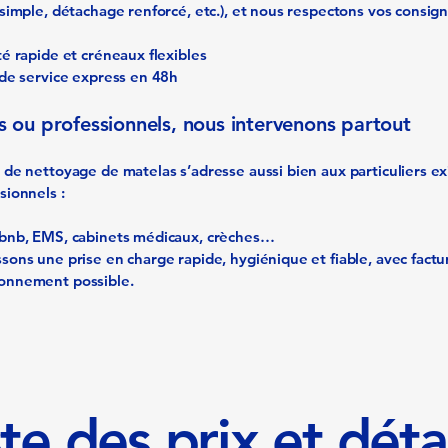
 simple, détachage renforcé, etc.), et nous respectons vos consign
té rapide et créneaux flexibles
é de service express en 48h
rs ou professionnels, nous intervenons partout
 de nettoyage de matelas s’adresse aussi bien aux particuliers e
sionnels :
rbnb, EMS, cabinets médicaux, crèches…
sons une prise en charge rapide, hygiénique et fiable, avec factu
onnement possible.
ste des prix et déta