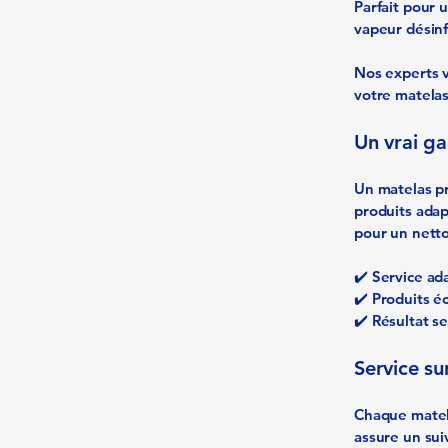
Parfait pour 
vapeur désinf
Nos experts v
votre matelas
Un vrai ga
Un matelas pr
produits adap
pour un netto
✔️ Service ad
✔️ Produits é
✔️ Résultat s
Service su
Chaque matela
assure un sui