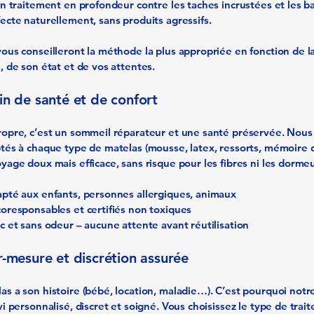
un traitement en profondeur contre les taches incrustées et les ba
ecte naturellement, sans produits agressifs.
ous conseilleront la méthode la plus appropriée en fonction de l
, de son état et de vos attentes.
in de santé et de confort
opre, c’est un sommeil réparateur et une santé préservée. Nous 
tés à chaque type de matelas (mousse, latex, ressorts, mémoire
yage doux mais efficace, sans risque pour les fibres ni les dormeu
apté aux enfants, personnes allergiques, animaux
coresponsables et certifiés non toxiques
ec et sans odeur – aucune attente avant réutilisation
r-mesure et discrétion assurée
s a son histoire (bébé, location, maladie…). C’est pourquoi notr
vi personnalisé, discret et soigné. Vous choisissez le type de trai