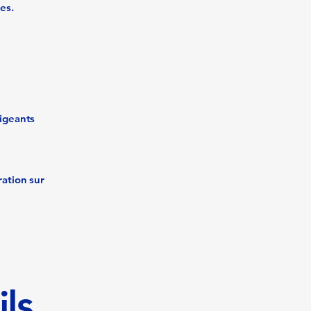
es.
xigeants
ration sur
ils