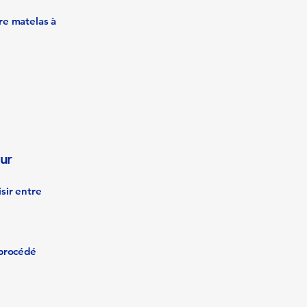
tre matelas à
ur
sir entre
 procédé