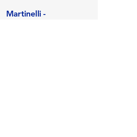
Martinelli -
Multiservices
+
41 (0)78 636 24 81
info@martinelli-multiservices.ch
11 Chemin de la faucille
1290 Chavannes des Bois