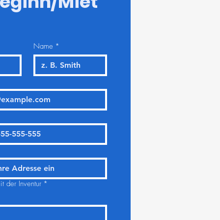
eginn/Miet
Name
*
t der Inventur
*