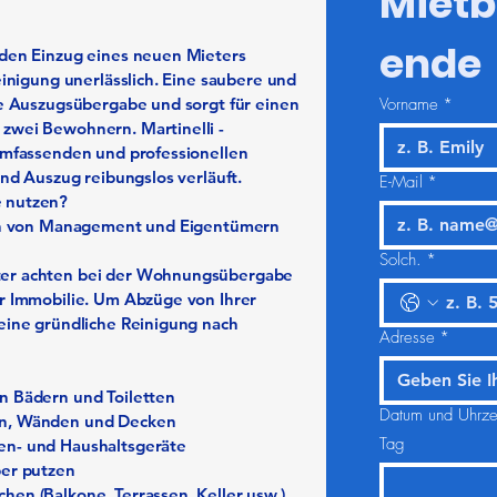
Mietb
ende
 den Einzug eines neuen Mieters
einigung unerlässlich. Eine saubere und
ie Auszugsübergabe und sorgt für einen
Vorname
*
zwei Bewohnern. Martinelli -
umfassenden und professionellen
und Auszug reibungslos verläuft.
E-Mail
*
 nutzen?
gen von Management und Eigentümern
Solch.
*
ter achten bei der Wohnungsübergabe
er Immobilie. Um Abzüge von Ihrer
eine gründliche Reinigung nach
Adresse
*
n Bädern und Toiletten
Datum und Uhrzei
en, Wänden und Decken
Tag
en- und Haushaltsgeräte
per putzen
en (Balkone, Terrassen, Keller usw.)