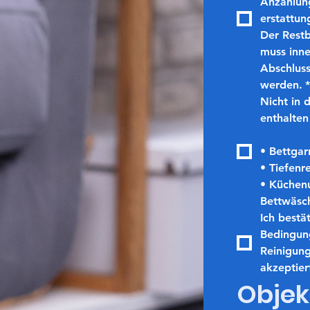
Anzahlung
erstattun
Der 
Restb
muss 
inn
Abschluss
werden.
*
Nicht in 
enthalten
• Bettgar
• Tiefenr
• Küchenu
Bettwäsc
Ich bestät
Bedingung
Reinigung
akzeptier
Objek