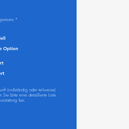
igentums
*
ell
e Option
rt
ert
ft (vollständig oder teilweise)
n Sie bitte eine detaillierte Liste
sstattung bei.