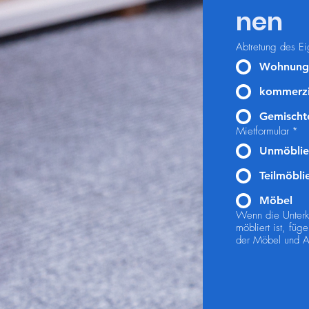
nen
Abtretung des E
Wohnung
kommerzi
Gemischt
Mietformular
*
Unmöblie
Teilmöbli
Möbel
Wenn die Unterkun
möbliert ist, füge
der Möbel und Au