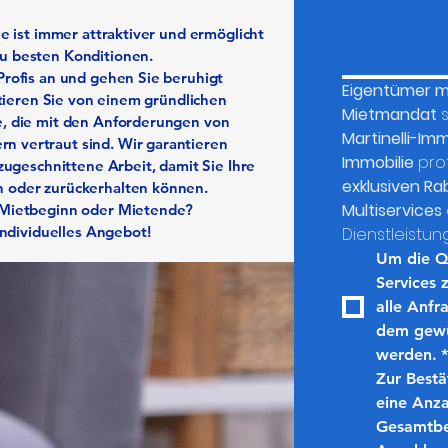
ie ist immer attraktiver und ermöglicht
u besten Konditionen.
Profis an und gehen Sie beruhigt
Eigentümer mi
fitieren Sie von einem gründlichen
Mietmandat
 
e, die mit den Anforderungen von
Martinelli-Imm
 vertraut sind. Wir garantieren
Immobilie
 zugeschnittene Arbeit, damit Sie Ihre
exklusiven Ra
 oder zurückerhalten können.
Multiservices
 Mietbeginn oder Mietende?
 individuelles Angebot!
Dienstleistun
Um die Qu
Services 
alle Anfr
dem gewü
werden.
*
Zur Bestä
eine 
Anza
Gesamtbe