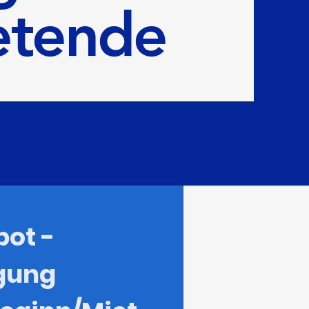
etende
ot - 
gung 