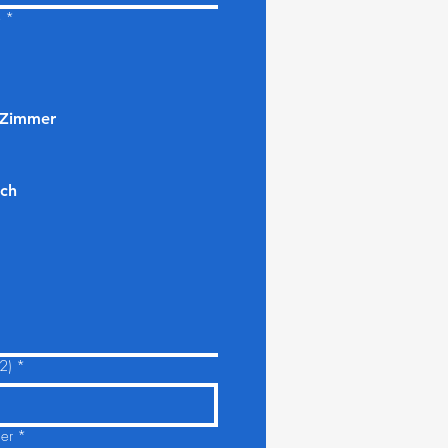
e
*
 Zimmer
sch
2)
*
er
*