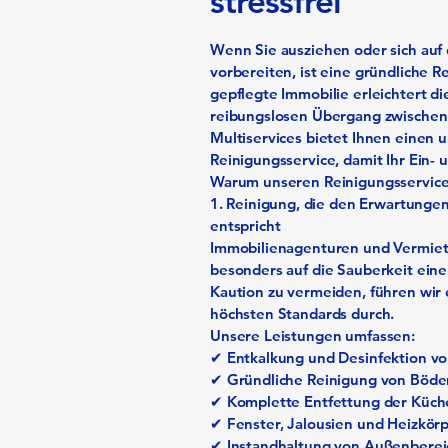
stressfrei
Wenn Sie ausziehen oder sich auf
vorbereiten, ist eine gründliche R
gepflegte Immobilie erleichtert d
reibungslosen Übergang zwischen 
Multiservices bietet Ihnen einen 
Reinigungsservice, damit Ihr Ein- 
Warum unseren Reinigungsservice
1.⁠ ⁠Reinigung, die den Erwartun
entspricht
Immobilienagenturen und Vermie
besonders auf die Sauberkeit ein
Kaution zu vermeiden, führen wir 
höchsten Standards durch.
Unsere Leistungen umfassen:
✔ Entkalkung und Desinfektion vo
✔ Gründliche Reinigung von Böd
✔ Komplette Entfettung der Küch
✔ Fenster, Jalousien und Heizkör
✔ Instandhaltung von Außenbereich