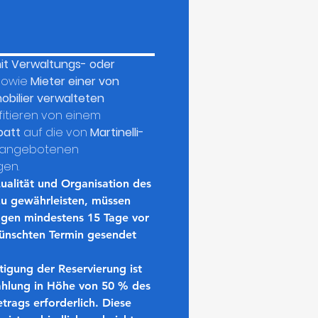
t Verwaltungs- oder 
sowie 
Mieter einer von 
obilier verwalteten 
 profitieren von einem 
batt
 auf die von 
Martinelli-
 angebotenen 
gen.
alität und Organisation des 
zu gewährleisten, müssen 
agen 
mindestens 15 Tage vor 
nschten Termin gesendet 
tigung der Reservierung ist 
hlung in Höhe von 50 % des 
trags
 erforderlich. Diese 