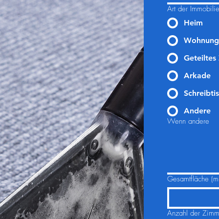
Art der Immobili
Heim
Wohnung
Geteiltes
Arkade
Schreibti
Andere
Wenn andere
Gesamtfläche (m
Anzahl der Zimm