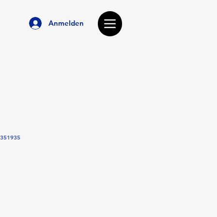
Anmelden
1351935