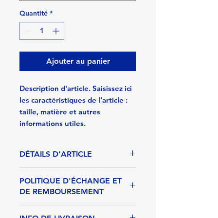
Quantité
*
Ajouter au panier
Description d'article. Saisissez ici 
les caractéristiques de l'article : 
taille, matière et autres 
informations utiles.
DÉTAILS D'ARTICLE
Détails d'article. Saisissez ici les
POLITIQUE D'ÉCHANGE ET
caractéristiques de l'article : taille,
DE REMBOURSEMENT
matière et autres détails utiles. Cet
emplacement est idéal pour
Politique d'échange et de
expliquer les avantages de cet