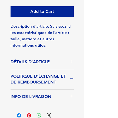
Add to Cart
Description d'article. Saisissez ici 
les caractéristiques de l'article : 
taille, matière et autres 
informations utiles.
DÉTAILS D'ARTICLE
Détails d'article. Saisissez ici les
POLITIQUE D'ÉCHANGE ET
caractéristiques de l'article :
DE REMBOURSEMENT
taille, matière et autres détails
utiles. Cet emplacement est
Politique d'échange et de
INFO DE LIVRAISON
idéal pour expliquer les
remboursement. Informez vos
avantages de cet article à vos
visiteurs des conditions
Condition de livraison. Idéal
clients.
d'échange et de
pour ajouter davantage de
remboursement des articles