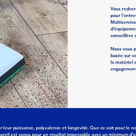
Vous recherc
pour l’entre
Multiservic
d’équipemen
conseillère 
Nous vous p
basée sur vo
le matériel 
engagement
leur puissance, polyvalence et longévité. Que ce soit pour le net
areil est conçu pour un résultat impeccable avec un minimum d’ef