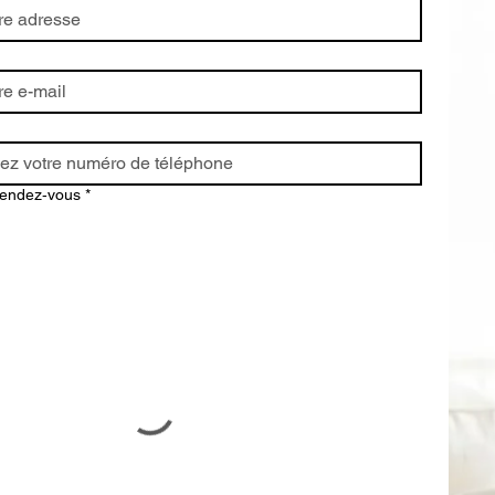
endez‑vous
*